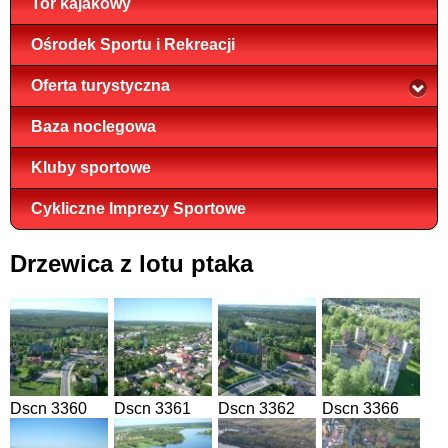
Tor kajakowy
Ośrodek Sportu i Rekreacji
Oferta turystyczna
Baza noclegowa
Kluby sportowe
Cykliczne Imprezy Sportowe
Drzewica z lotu ptaka
Dscn 3360
Dscn 3361
Dscn 3362
Dscn 3366