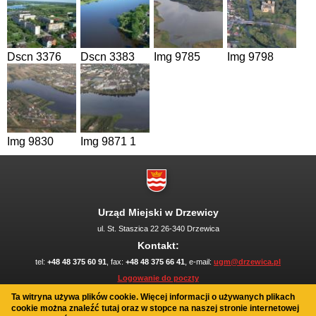
Dscn 3376
Dscn 3383
Img 9785
Img 9798
Img 9830
Img 9871 1
Urząd Miejski w Drzewicy
ul. St. Staszica 22 26-340 Drzewica
Kontakt:
tel:
+48 48 375 60 91
, fax:
+48 48 375 66 41
, e-mail:
ugm@drzewica.pl
Logowanie do poczty
Polityka plików cookies
Ta witryna używa plików cookie. Więcej informacji o używanych plikach
Mapa serwisu
cookie można znaleźć
tutaj
oraz w stopce na naszej stronie internetowej