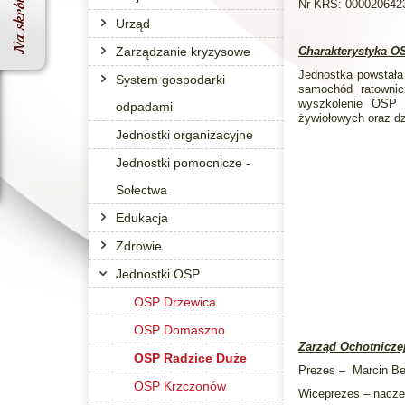
Nr KRS: 000020642
Urząd
Zarządzanie kryzysowe
Charakterystyka O
Jednostka powstała
System gospodarki
samochód ratownicz
wyszkolenie OSP u
odpadami
żywiołowych oraz d
Jednostki organizacyjne
Jednostki pomocnicze -
Sołectwa
Edukacja
Zdrowie
Jednostki OSP
OSP Drzewica
OSP Domaszno
Zarząd Ochotniczej
OSP Radzice Duże
Prezes –
Marcin Be
OSP Krzczonów
Wiceprezes – nacze