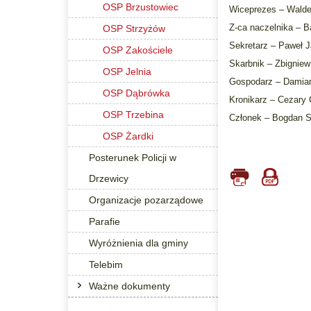
OSP Brzustowiec
Wiceprezes – Wald
Z-ca naczelnika – B
OSP Strzyżów
Sekretarz – Paweł 
OSP Zakościele
Skarbnik – Zbigniew
OSP Jelnia
Gospodarz – Damia
OSP Dąbrówka
Kronikarz – Cezary
OSP Trzebina
Członek – Bogdan 
OSP Żardki
Posterunek Policji w
Drzewicy
Organizacje pozarządowe
Parafie
Wyróżnienia dla gminy
Telebim
Ważne dokumenty