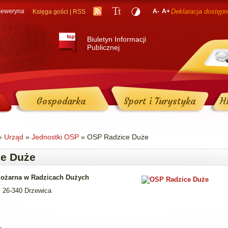
 Seweryna
A-
A+
Deklaracja dostępn
Księga gości
|
RSS
Biuletyn Informacji
Publicznej
Gospodarka
Sport i Turystyka
Hi
»
Urząd
»
Jednostki OSP
» OSP Radzice Duże
e Duże
Pożarna w Radzicach Dużych
 26-340 Drzewica