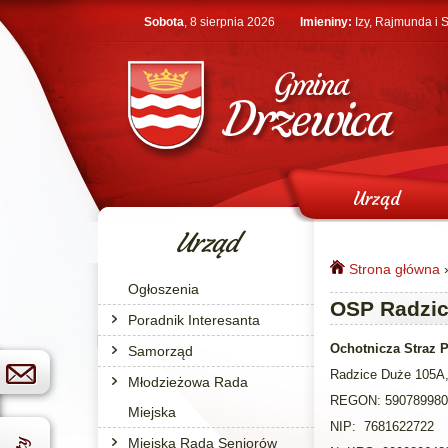
Przejdź do treści
Sobota
, 8 sierpnia 2026
Imieniny:
Izy, Rajmunda i
Urząd
Urząd
Strona główna
Ogłoszenia
Jesteś tutaj
OSP Radzic
Poradnik Interesanta
Ochotnicza Straz 
Samorząd
Radzice Duże 105A,
Młodzieżowa Rada
REGON: 590789980
Miejska
NIP: 7681622722
Miejska Rada Seniorów