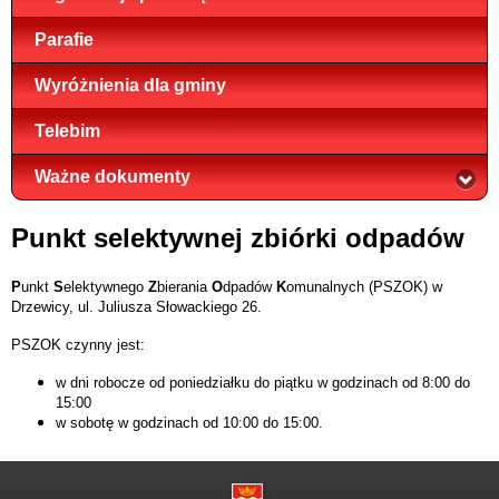
Parafie
Wyróżnienia dla gminy
Telebim
Ważne dokumenty
Punkt selektywnej zbiórki odpadów
P
unkt
S
elektywnego
Z
bierania
O
dpadów
K
omunalnych (PSZOK) w
Drzewicy, ul. Juliusza Słowackiego 26.
PSZOK czynny jest:
w dni robocze od poniedziałku do piątku w godzinach od 8:00 do
15:00
w sobotę w godzinach od 10:00 do 15:00.